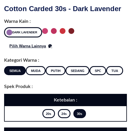
Cotton Carded 30s - Dark Lavender
Warna Kain :
DARK LAVENDER
Pilih Warna Lainnya
Kategori Warna :
SEMUA
MUDA
PUTIH
SEDANG
SPC
TUA
Spek Produk :
Ketebalan :
20s
24s
30s