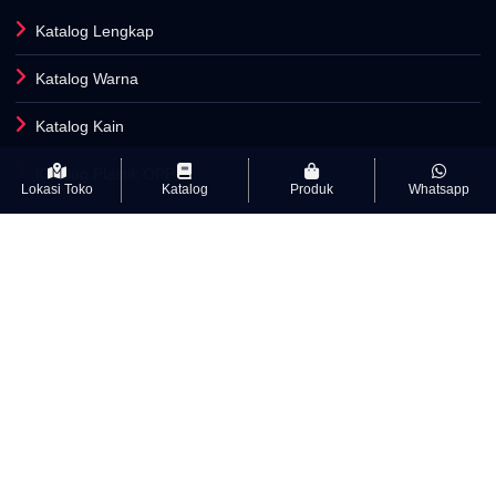
Katalog Lengkap
Katalog Warna
Katalog Kain
Katalog Plastik OPP
Lokasi Toko
Katalog
Produk
Whatsapp
Fasilitas Produksi
INFORMASI
Artikel
Kamus Istilah Textile
Kebijakan Privasi & cookie
Syarat Dan Ketentuan