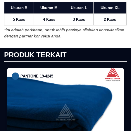
Ukuran S
Ukuran M
Ukuran L
Ukuran XL
5 Kaos
4 Kaos
3 Kaos
2 Kaos
*Ini adalah perkiraan, untuk lebih pastinya silahkan konsultasikan
dengan partner konveksi anda.
PRODUK TERKAIT
PANTONE 19-4245