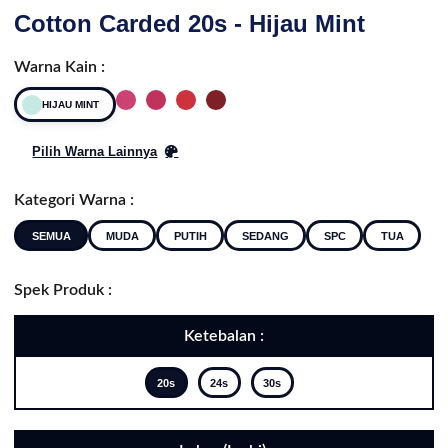
Cotton Carded 20s - Hijau Mint
Warna Kain :
HIJAU MINT
Pilih Warna Lainnya
Kategori Warna :
SEMUA
MUDA
PUTIH
SEDANG
SPC
TUA
Spek Produk :
Ketebalan :
20s
24s
30s