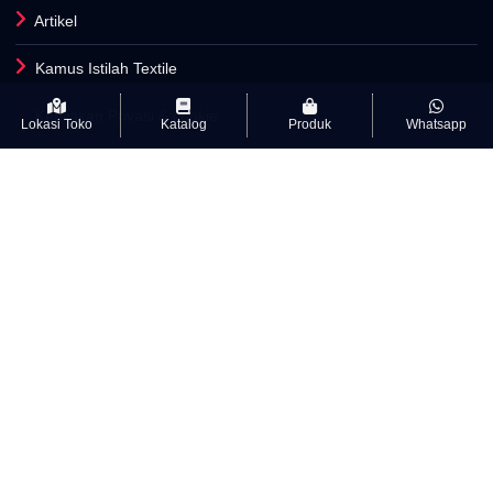
Artikel
Kamus Istilah Textile
Kebijakan Privasi & cookie
Lokasi Toko
Katalog
Produk
Whatsapp
Syarat Dan Ketentuan
Info Lisensi
Cara Pesan Kain
Makloon Kain
PriceList
Sosial Media Altratex
Keranjang