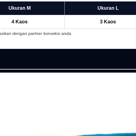
Ukuran M
Ukuran L
4 Kaos
3 Kaos
ltasikan dengan partner konveksi anda.