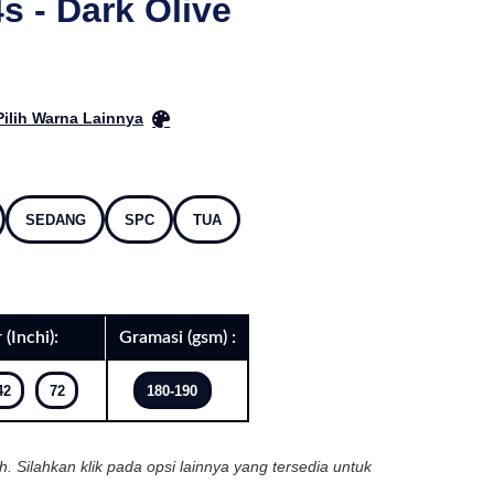
 - Dark Olive
Pilih Warna Lainnya
SEDANG
SPC
TUA
 (Inchi):
Gramasi (gsm) :
42
72
180-190
ih. Silahkan klik pada opsi lainnya yang tersedia untuk