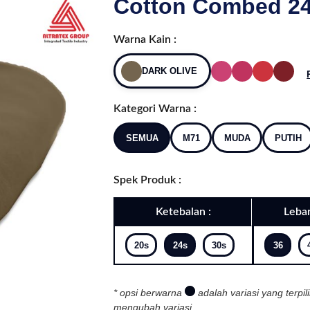
Cotton Combed 24s
Warna Kain :
DARK OLIVE
Kategori Warna :
SEMUA
M71
MUDA
PUTIH
Spek Produk :
Ketebalan :
Lebar
20s
24s
30s
36
* opsi berwarna
adalah variasi yang terpil
mengubah variasi.