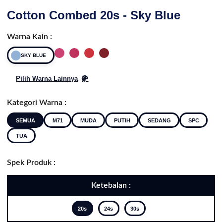
Cotton Combed 20s - Sky Blue
Warna Kain :
SKY BLUE
Pilih Warna Lainnya
Kategori Warna :
SEMUA
M71
MUDA
PUTIH
SEDANG
SPC
TUA
Spek Produk :
Ketebalan :
20s
24s
30s