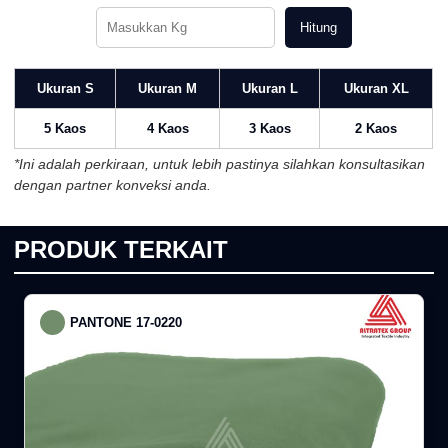
Hitung
Ukuran S
Ukuran M
Ukuran L
Ukuran XL
5 Kaos
4 Kaos
3 Kaos
2 Kaos
*Ini adalah perkiraan, untuk lebih pastinya silahkan konsultasikan
dengan partner konveksi anda.
PRODUK TERKAIT
PANTONE 17-0220