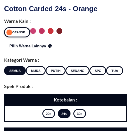
Cotton Carded 24s - Orange
Warna Kain :
ORANGE
Pilih Warna Lainnya
Kategori Warna :
SEMUA
MUDA
PUTIH
SEDANG
SPC
TUA
Spek Produk :
Ketebalan :
20s
24s
30s