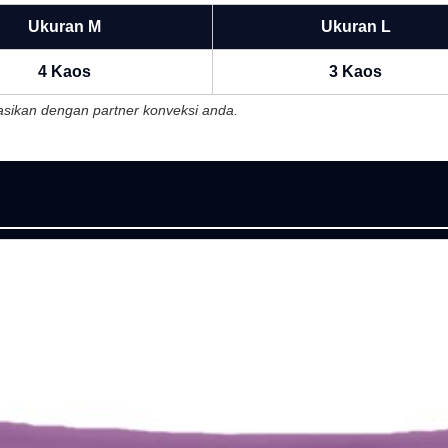
Ukuran M
Ukuran L
4 Kaos
3 Kaos
ltasikan dengan partner konveksi anda.