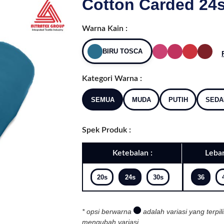
Cotton Carded 24s
Warna Kain :
BIRU TOSCA
Kategori Warna :
SEMUA
MUDA
PUTIH
SEDA
Spek Produk :
Ketebalan :
Lebar
20s
24s
30s
36
* opsi berwarna
adalah variasi yang terpil
mengubah variasi.