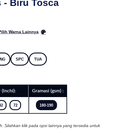
 - Biru Tosca
Pilih Warna Lainnya
NG
SPC
TUA
 (Inchi):
Gramasi (gsm) :
42
72
180-190
ih. Silahkan klik pada opsi lainnya yang tersedia untuk