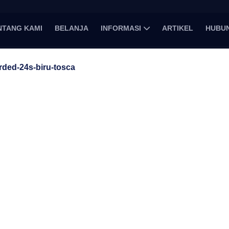
NTANG KAMI
BELANJA
INFORMASI
ARTIKEL
HUBUN
rded-24s-biru-tosca