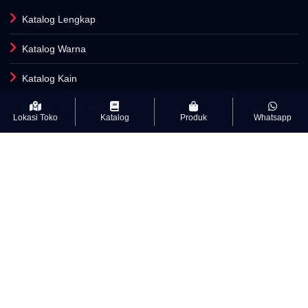
Katalog Lengkap
Katalog Warna
Katalog Kain
Katalog Plastik OPP
Lokasi Toko
Katalog
Produk
Whatsapp
Fasilitas Produksi
INFORMASI
Artikel
Kamus Istilah Textile
Kebijakan Privasi & cookie
Syarat Dan Ketentuan