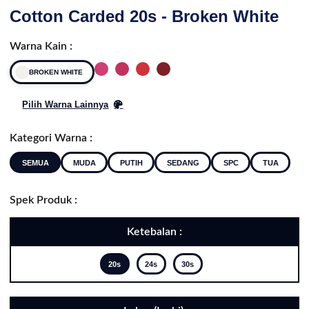
Cotton Carded 20s - Broken White
Warna Kain :
BROKEN WHITE
Pilih Warna Lainnya
Kategori Warna :
SEMUA
MUDA
PUTIH
SEDANG
SPC
TUA
Spek Produk :
Ketebalan :
20s
24s
30s