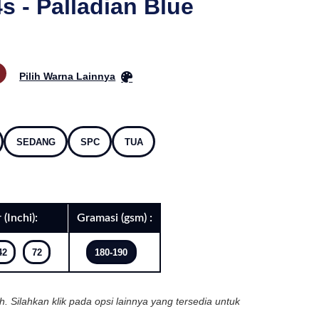
 - Palladian Blue
Pilih Warna Lainnya
SEDANG
SPC
TUA
 (Inchi):
Gramasi (gsm) :
42
72
180-190
ih. Silahkan klik pada opsi lainnya yang tersedia untuk