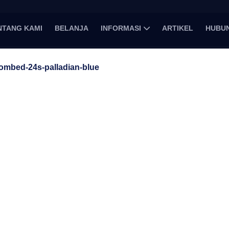
NTANG KAMI
BELANJA
INFORMASI
ARTIKEL
HUBUN
ombed-24s-palladian-blue