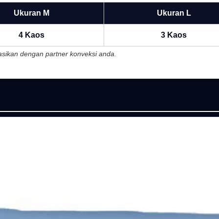
Ukuran M
Ukuran L
4 Kaos
3 Kaos
ltasikan dengan partner konveksi anda.