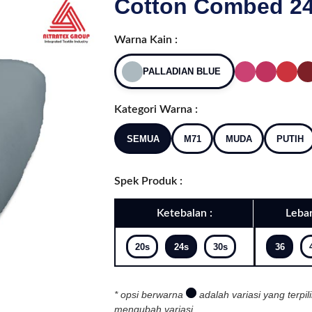
Cotton Combed 24s
Warna Kain :
PALLADIAN BLUE
Kategori Warna :
SEMUA
M71
MUDA
PUTIH
Spek Produk :
Ketebalan :
Lebar
20s
24s
30s
36
* opsi berwarna
adalah variasi yang terpil
mengubah variasi.