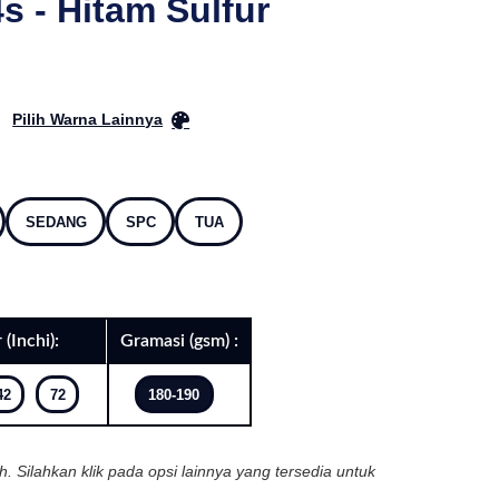
 - Hitam Sulfur
Pilih Warna Lainnya
SEDANG
SPC
TUA
 (Inchi):
Gramasi (gsm) :
42
72
180-190
ih. Silahkan klik pada opsi lainnya yang tersedia untuk