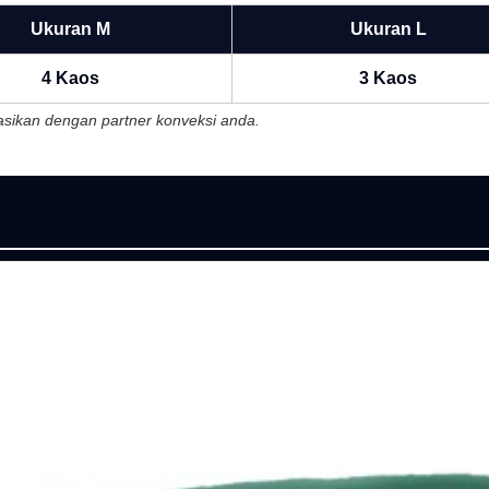
Ukuran M
Ukuran L
4 Kaos
3 Kaos
ltasikan dengan partner konveksi anda.