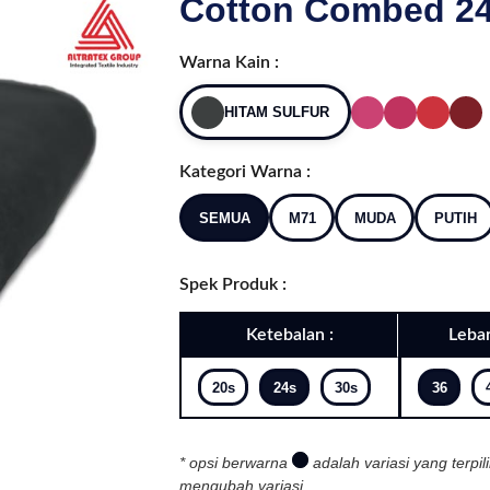
Cotton Combed 24s
Warna Kain :
HITAM SULFUR
Kategori Warna :
SEMUA
M71
MUDA
PUTIH
Spek Produk :
Ketebalan :
Lebar
20s
24s
30s
36
* opsi berwarna
adalah variasi yang terpil
mengubah variasi.