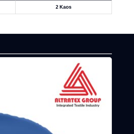
2 Kaos
P