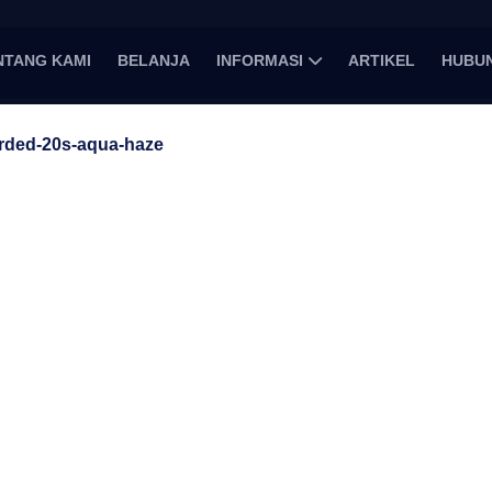
NTANG KAMI
BELANJA
INFORMASI
ARTIKEL
HUBUN
arded-20s-aqua-haze