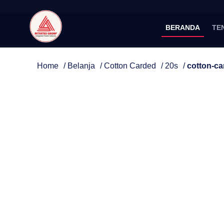
BERANDA
TE
Home
/
Belanja
/
Cotton Carded
/
20s
/
cotton-c