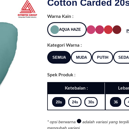
Cotton Carded 20s
Warna Kain :
AQUA HAZE
P
Kategori Warna :
SEMUA
MUDA
PUTIH
SEDA
Spek Produk :
Ketebalan :
Lebar
20s
24s
30s
36
* opsi berwarna
adalah variasi yang terpil
mengubah variasi.