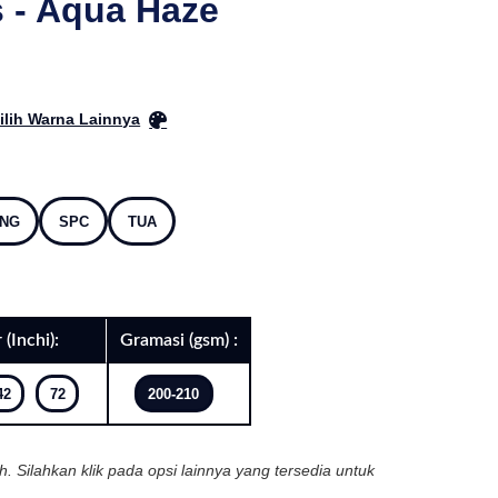
 - Aqua Haze
ilih Warna Lainnya
NG
SPC
TUA
 (Inchi):
Gramasi (gsm) :
42
72
200-210
ih. Silahkan klik pada opsi lainnya yang tersedia untuk